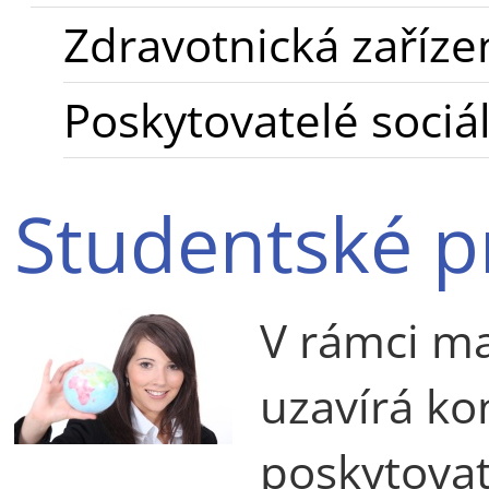
Zdravotnická zaříze
Poskytovatelé sociá
Studentské p
V rámci ma
uzavírá kon
poskytovate