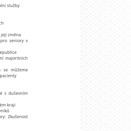
lní služby
ch
 její změna
pro seniory v
republice
ní majoritních
ím se můžeme
 pacienty
ělé s duševním
ém kraji
vníků
ory: Zkušenost