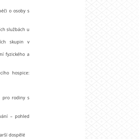
péči o osoby s
ích službách u
ích skupin v
ní fyzického a
cího hospice:
h pro rodiny s
vání – pohled
arší dospělé