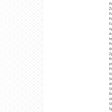
P
Ž
P
P
F
v
A
t
P
d
Z
R
p
P
V
S
d
S
R
o
S
S