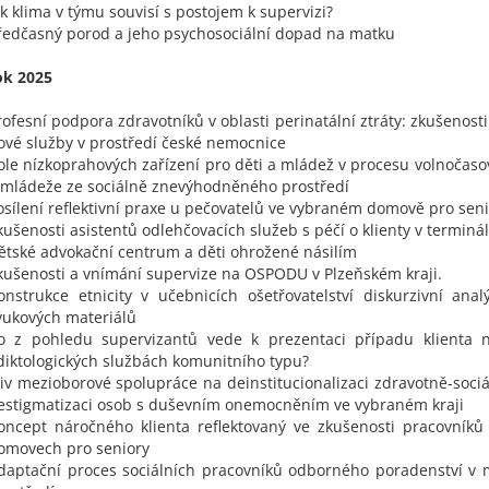
ak klima v týmu souvisí s postojem k supervizi?
ředčasný porod a jeho psychosociální dopad na matku
ok 2025
rofesní podpora zdravotníků v oblasti perinatální ztráty: zkušenos
ové služby v prostředí české nemocnice
ole nízkoprahových zařízení pro děti a mládež v procesu volnočasov
 mládeže ze sociálně znevýhodněného prostředí
osílení reflektivní praxe u pečovatelů ve vybraném domově pro sen
kušenosti asistentů odlehčovacích služeb s péčí o klienty v termináln
ětské advokační centrum a děti ohrožené násilím
kušenosti a vnímání supervize na OSPODU v Plzeňském kraji.
onstrukce etnicity v učebnicích ošetřovatelství diskurzivní ana
ýukových materiálů
o z pohledu supervizantů vede k prezentaci případu klienta n
diktologických službách komunitního typu?
liv mezioborové spolupráce na deinstitucionalizaci zdravotně-sociá
estigmatizaci osob s duševním onemocněním ve vybraném kraji
oncept náročného klienta reflektovaný ve zkušenosti pracovník
omovech pro seniory
daptační proces sociálních pracovníků odborného poradenství v 