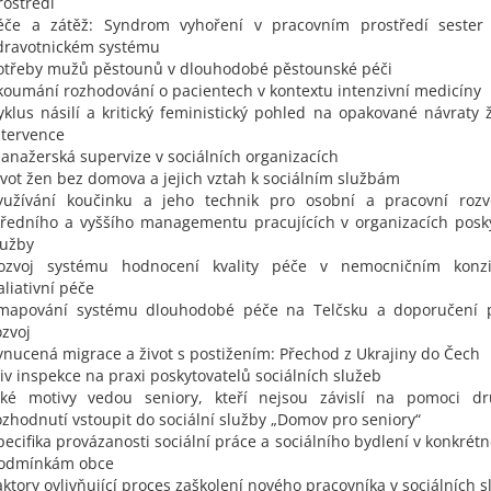
rostředí
éče a zátěž: Syndrom vyhoření v pracovním prostředí seste
dravotnickém systému
otřeby mužů pěstounů v dlouhodobé pěstounské péči
koumání rozhodování o pacientech v kontextu intenzivní medicíny
yklus násilí a kritický feministický pohled na opakované návraty 
ntervence
anažerská supervize v sociálních organizacích
ivot žen bez domova a jejich vztah k sociálním službám
yužívání koučinku a jeho technik pro osobní a pracovní rozv
tředního a vyššího managementu pracujících v organizacích poskyt
lužby
ozvoj systému hodnocení kvality péče v nemocničním konzi
aliativní péče
mapování systému dlouhodobé péče na Telčsku a doporučení p
ozvoj
ynucená migrace a život s postižením: Přechod z Ukrajiny do Čech
liv inspekce na praxi poskytovatelů sociálních služeb
aké motivy vedou seniory, kteří nejsou závislí na pomoci d
ozhodnutí vstoupit do sociální služby „Domov pro seniory“
pecifika provázanosti sociální práce a sociálního bydlení v konkré
odmínkám obce
aktory ovlivňující proces zaškolení nového pracovníka v sociálních 