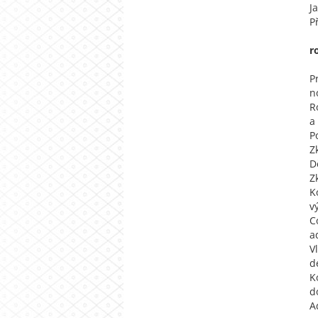
J
P
r
P
n
R
a
P
Z
D
Z
K
v
C
a
V
d
K
d
A