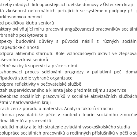
otřeby mladých lidí opouštějících dětské domovy v Ústeckém kraji
itá zkušenost neformálních pečujících se systémem podpory při 
arkinsonovou nemocí
od pokličkou klubu seniorů
aktory ovlivňující míru pracovní angažovanosti pracovníkův sociáln
ybraného poskytovatele
spekty budování důvěry s původci násilí z různých sociáln
erapeutické činnosti
odpora aktivního stárnutí: Role volnočasových aktivit ve zlepšová
uševního zdraví seniorů
pětné vazby k supervizi a práce s nimi
ozhodovací proces sdělování prognózy v paliativní péči domá
řípadová studie vybrané organizace
odpora reflektivity v pečovatelské službě
ztah supervidovaného a klienta jako předmět zájmu supervize
ebeobraz sociálních pracovníků v sociálně aktivizačních službác
ětmi v Karlovarském kraji
trach žen z porodu a mateřství: Analýza faktorů strachu
eforma psychiatrické péče v kontextu teorie sociálního zmocňo
čima klientů a pracovníků
tudující matky a jejich strategie zvládání vysokoškolského studia
polupráce sociálních pracovníků a rodinných příslušníků v péči o st