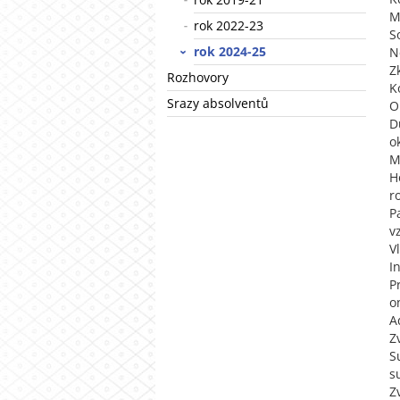
M
rok 2022-23
S
rok 2024-25
N
Z
Rozhovory
K
Srazy absolventů
O
D
o
M
H
r
P
v
V
I
P
o
A
Z
S
s
Z