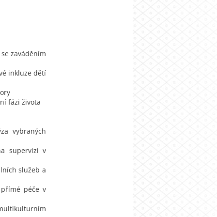
ti se zaváděním
é inkluze dětí
iory
í fázi života
lýza vybraných
a supervizi v
lních služeb a
ů přímé péče v
multikulturním