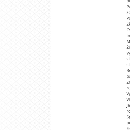
p
P
z
P
Z
C
i
M
Ž
V
s
s
R
p
Z
r
V
V
J
r
S
p
F