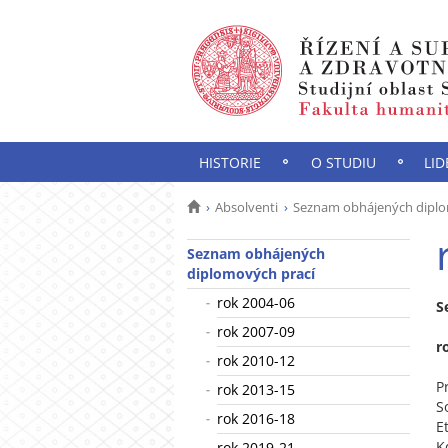
HISTORIE
O STUDIU
LID
Absolventi
Seznam obhájených diplo
Seznam obhájených
diplomových prací
rok 2004-06
S
rok 2007-09
r
rok 2010-12
P
rok 2013-15
S
rok 2016-18
E
K
rok 2019-21