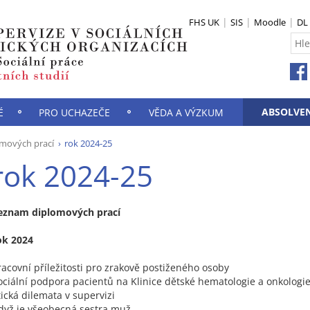
FHS UK
SIS
Moodle
DL
ABSOLVEN
É
PRO UCHAZEČE
VĚDA A VÝZKUM
mových prací
rok 2024-25
rok 2024-25
eznam diplomových prací
ok 2024
racovní příležitosti pro zrakově postiženého osoby
ociální podpora pacientů na Klinice dětské hematologie a onkologi
tická dilemata v supervizi
dyž je všeobecná sestra muž...