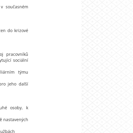
r v současném
žen do krizové
oj pracovníků
ující sociální
liárním týmu
ro jeho další
ruhé osoby, k
tně nastavených
službách