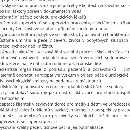
užský sexuální pracovník a jeho potřeby v kontextu zdravotně-sociá
ociální faktory zdraví v dokumentech WHO
eformální péče z pohledu praktických lékařů
kušenosti supervizorů se supervizí s pracovníky v sociálních službá
oncepty ženskosti ve vztahu k přijímání karcinomu prsu
rganizační kultura pobytové sociální služby ústavního charakteru a
ůstojné umírání a péče v závěru života v pobytových službách 
krese Rychnov nad Kněžnou
ožnosti a aktuální stav zavádění sociální práce ve školství v České 
odnotové nastavení sociálních pracovníků věnujících sedoprováze
odin, které mají v náhradní rodinné péči romské dítě
acientská organizace z pohledu pacientů a zdravotníků – č
zájemně obohatit. Participativní výzkum v oblasti péče o urologické
liv psychologické smlouvy na oddanost zaměstnanců
ndividuální plánování v terénních sociálních službách se seniory
rvky sandplay/ sandtray jako nástroj aktivizace pro starší dosp
nemocněním
daptace klientek v azylovém domě pro matky s dětmi ve Středočesk
vládání závislostí u klientů v azylových domech z perspektivy praco
upervize supervizorů pro pracovníky sociálních služeb pro seni
upervizorů se super-supervizí
vyšování kvality péče v tísňové péči a její optimalizace